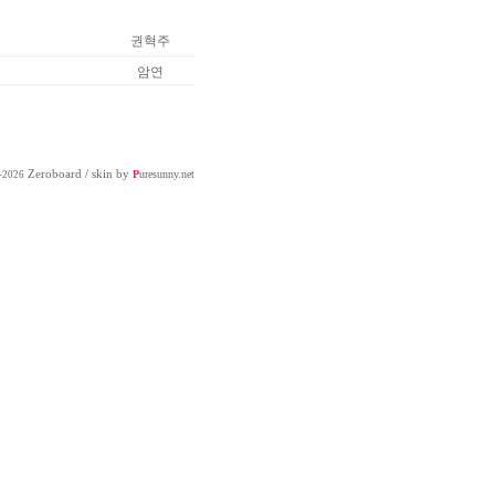
권혁주
암연
Zeroboard
/ skin by
P
uresunny.net
-2026