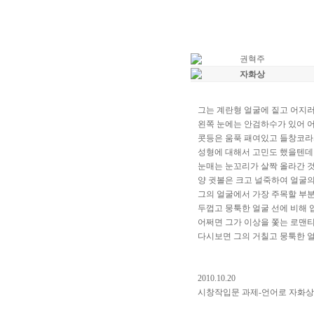
권혁주
자화상
그는 계란형 얼굴에 짙고 어지
왼쪽 눈에는 안검하수가 있어 어
콧등은 움푹 패여있고 들창코라
성형에 대해서 고민도 했을텐데 
눈매는 눈꼬리가 살짝 올라간 것
양 귓볼은 크고 널죽하여 얼굴
그의 얼굴에서 가장 주목할 부
두껍고 뭉툭한 얼굴 선에 비해 
어쩌면 그가 이상을 쫓는 로맨
다시보면 그의 거칠고 뭉툭한 
2010.10.20
시창작입문 과제-언어로 자화