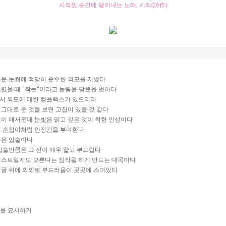
시적인 순간에 뱉어내는 노래, 시작(詩作)
러운 눈썹에 적당히 준수한 외모를 지녔다
렸을 때 "짝눈"이라고 놀림을 당했을 법하다
서 외모에 대한 컴플렉스가 있으리라
그대로 둔 것을 보면 고집이 있을 것 같다
이 매서운데 눈빛은 맑고 깊은 것이 착한 인상이다
의 손잡이처럼 안정감을 부여한다
분은 입술이다
입술만큼은 그 선이 매우 얇고 부드럽다
티스트일지도 모른다는 짐작을 하게 만드는 대목이다
얼굴 위에 의외로 부드러움이 곳곳에 스며있다
상을 묘사하기