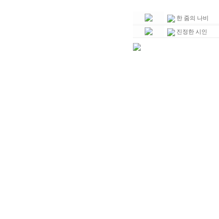
한 줌의 나비
진정한 시인