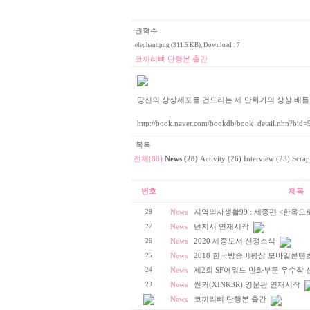
권혁주
elephant.png (311.5 KB)
, Download : 7
코끼리뼈 단행본 출간
당신의 상상세포를 건드리는 세 만화가의 상상 배틀
http://book.naver.com/bookdb/book_detail.nhn?bid
목록
전체(88)
News (28)
Activity (26)
Interview (23)
Scrap
번호
제목
28
News
지역의사생활99 : 세종편 <한옥으
27
News
넌지시 연재시작
26
News
2020 세종도서 선정소식
25
News
2018 한국방송비평상 모바일콘텐
24
News
제2회 SF어워드 만화부문 우수작 
23
News
씬커(XINK3R) 영문판 연재시작
News
코끼리뼈 단행본 출간