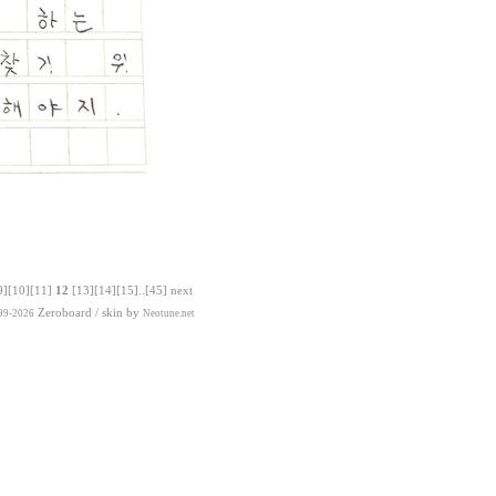
9]
[10]
[11]
12
[13]
[14]
[15]
..
[45]
next
Zeroboard
/ skin by
99-2026
Neotune.net