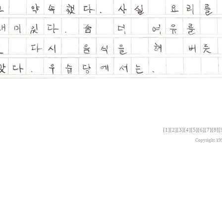
[1]
[2]
[3]
[4]
[5]
[6]
[7]
[8]
[
Copyright 19