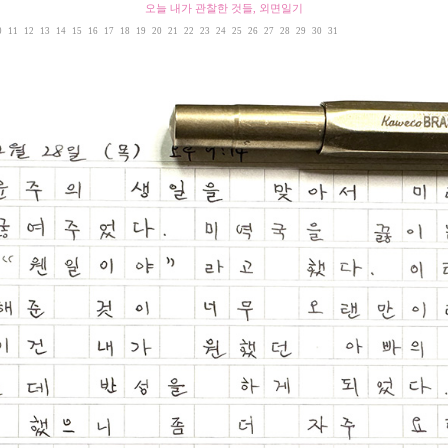
오늘 내가 관찰한 것들, 외면일기
0
11
12
13
14
15
16
17
18
19
20
21
22
23
24
25
26
27
28
29
30
31