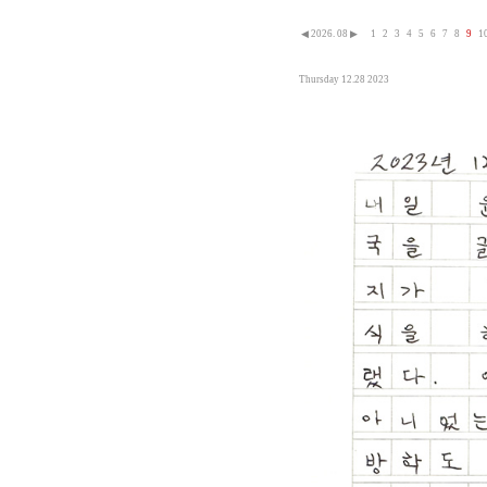
◀
2026. 08
▶
1
2
3
4
5
6
7
8
9
1
Thursday 12.28 2023