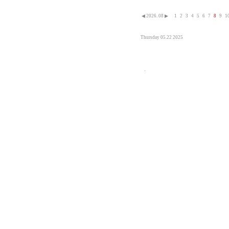
◀
2026. 08
▶
1
2
3
4
5
6
7
8
9
1
Thursday 05.22 2025
.