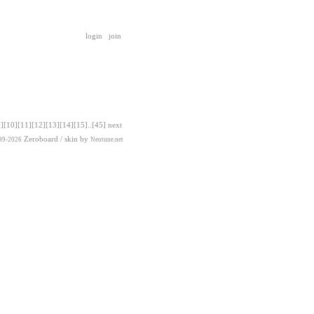
login
join
9]
[10]
[11]
[12]
[13]
[14]
[15]
..
[45]
next
Zeroboard
/ skin by
99-2026
Neotune.net